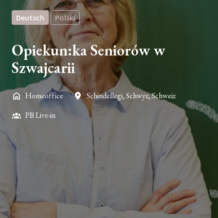
Deutsch
Polski
Opiekun:ka Seniorów w
Szwajcarii
Homeoffice
Schindellegi
,
Schwyz
,
Schweiz
PB Live-in