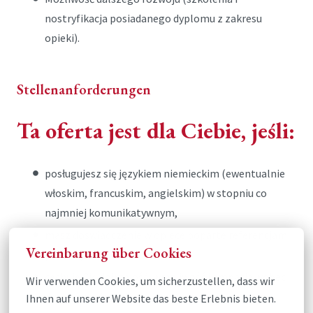
nostryfikacja posiadanego dyplomu z zakresu
opieki).
Stellenanforderungen
Ta oferta jest dla Ciebie, jeśli:
posługujesz się językiem niemieckim (ewentualnie
włoskim, francuskim, angielskim) w stopniu co
najmniej komunikatywnym,
masz doświadczenie w opiece poparte referencjami
Vereinbarung über Cookies
pisemnymi,
cechuje Cię dojrzałość, wrażliwość i empatia wobec
Wir verwenden Cookies, um sicherzustellen, dass wir 
drugiego człowieka,
Ihnen auf unserer Website das beste Erlebnis bieten.