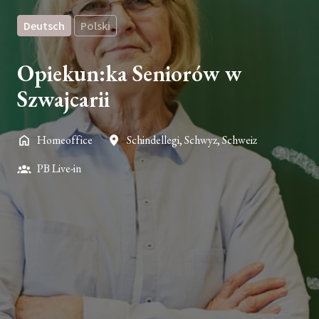
Deutsch
Polski
Opiekun:ka Seniorów w
Szwajcarii
Homeoffice
Schindellegi
,
Schwyz
,
Schweiz
PB Live-in