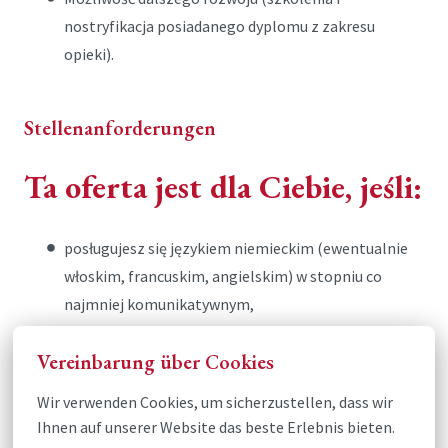
nostryfikacja posiadanego dyplomu z zakresu
opieki).
Stellenanforderungen
Ta oferta jest dla Ciebie, jeśli:
posługujesz się językiem niemieckim (ewentualnie
włoskim, francuskim, angielskim) w stopniu co
najmniej komunikatywnym,
masz doświadczenie w opiece poparte referencjami
Vereinbarung über Cookies
pisemnymi,
cechuje Cię dojrzałość, wrażliwość i empatia wobec
Wir verwenden Cookies, um sicherzustellen, dass wir 
drugiego człowieka,
Ihnen auf unserer Website das beste Erlebnis bieten.